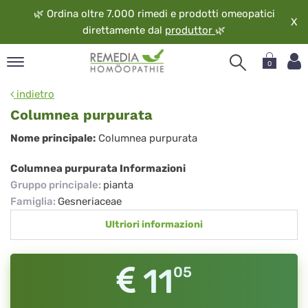
🌿
Ordina oltre 7.000 rimedi e prodotti omeopatici
X
direttamente dal
produttor
🌿
0
pand
indietro
ngua
Columnea purpurata
pand
Columnea
Nome principale:
Columnea purpurata
op
purpurata
pand
Columnea purpurata Informazioni
eopatia
Gruppo principale
:
pianta
pand
Famiglia
:
Gesneriaceae
vizio
Ultriori informazioni
pand
guardo
11
05