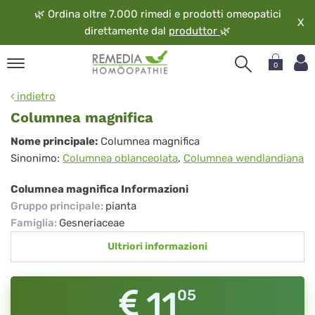
🌿
Ordina oltre 7.000 rimedi e prodotti omeopatici
X
direttamente dal
produttor
🌿
0
pand
indietro
ngua
Columnea magnifica
pand
Columnea
Nome principale:
Columnea magnifica
op
Sinonimo:
Columnea oblanceolata
,
Columnea wendlandiana
magnifica
pand
eopatia
Columnea magnifica Informazioni
pand
Gruppo principale
:
pianta
vizio
Famiglia
:
Gesneriaceae
pand
Ultriori informazioni
guardo
11
05