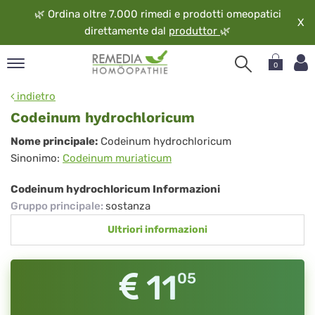
🌿
Ordina oltre 7.000 rimedi e prodotti omeopatici
X
direttamente dal
produttor
🌿
0
pand
indietro
ngua
Codeinum hydrochloricum
pand
Codeinum
Nome principale:
Codeinum hydrochloricum
op
Sinonimo:
Codeinum muriaticum
hydrochloricum
pand
eopatia
Codeinum hydrochloricum Informazioni
pand
Gruppo principale
:
sostanza
vizio
Ultriori informazioni
pand
guardo
11
05