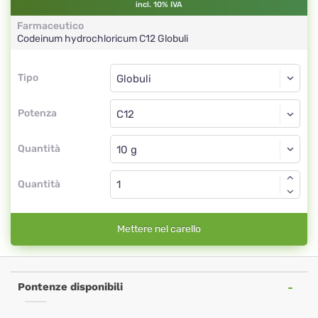
incl. 10% IVA
Farmaceutico
Codeinum hydrochloricum
C12
Globuli
Tipo
Tipo
Globuli
Potenza
C12
Globuli
Quantità
Quantità
Mettere nel carello
Pontenze disponibili