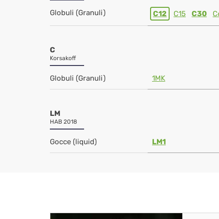
Globuli (Granuli)
C12
C15
C30
C
C
Korsakoff
Globuli (Granuli)
1MK
LM
HAB 2018
Gocce (liquid)
LM1