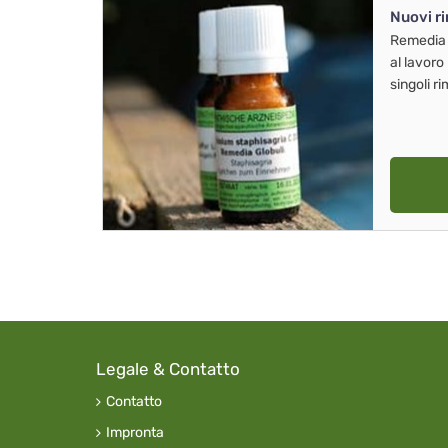
Nuovi r
Remedia
al lavoro
singoli r
Legale & Contatto
Contatto
Impronta