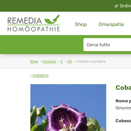
🌿
Ordin
Shop
Omeopatia
Search
type
Shop
Farmaci
C
CO
Cobaea scandens
indietro
Co
Coba
sc
Nome p
Sinoni
Cobaea