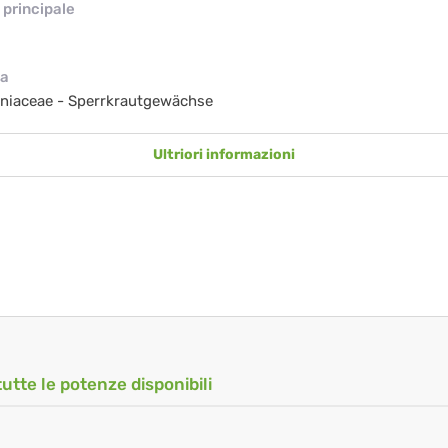
principale
ia
niaceae - Sperrkrautgewächse
Ultriori informazioni
tutte le potenze disponibili