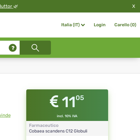
X
duttor
🌿
Login
Carello (
0
)
Italia (IT)
11
05
winde
incl. 10% IVA
Farmaceutico
Cobaea scandens
C12
Globuli