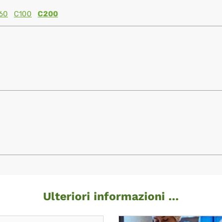
60
C100
C200
Ulteriori informazioni ...