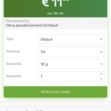
11
incl. 10% IVA
Farmaceutico
Citrus paradisi (semen)
C6
Globuli
Tipo
Tipo
Globuli
Potenza
C6
Globuli
Quantità
Quantità
Mettere nel carello