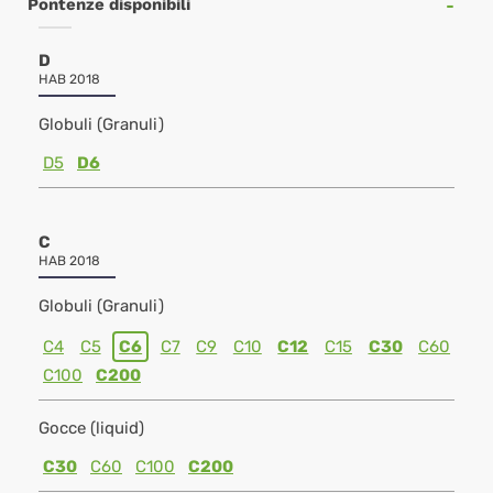
Pontenze disponibili
D
HAB 2018
Globuli (Granuli)
D5
D6
C
HAB 2018
Globuli (Granuli)
C4
C5
C6
C7
C9
C10
C12
C15
C30
C60
C100
C200
Gocce (liquid)
C30
C60
C100
C200