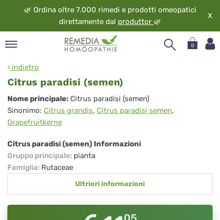
🌿
Ordina oltre 7.000 rimedi e prodotti omeopatici
X
direttamente dal
produttor
🌿
0
pand
indietro
ngua
Citrus paradisi (semen)
pand
Citrus
Nome principale:
Citrus paradisi (semen)
op
Sinonimo:
Citrus grandis
,
Citrus paradisi semen
,
paradisi
pand
Grapefruitkerne
eopatia
(semen)
pand
Citrus paradisi (semen) Informazioni
vizio
Gruppo principale
:
pianta
pand
Famiglia
:
Rutaceae
guardo
Ultriori informazioni
05