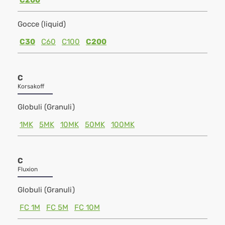
C200
Gocce (liquid)
C30
C60
C100
C200
C
Korsakoff
Globuli (Granuli)
1MK
5MK
10MK
50MK
100MK
C
Fluxion
Globuli (Granuli)
FC 1M
FC 5M
FC 10M