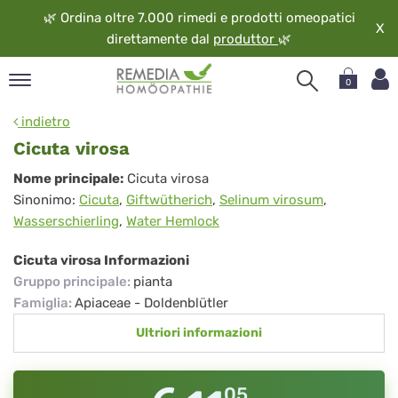
🌿
Ordina oltre 7.000 rimedi e prodotti omeopatici
X
direttamente dal
produttor
🌿
0
pand
indietro
ngua
Cicuta virosa
pand
Cicuta
Nome principale:
Cicuta virosa
op
Sinonimo:
Cicuta
,
Giftwütherich
,
Selinum virosum
,
virosa
pand
Wasserschierling
,
Water Hemlock
eopatia
pand
Cicuta virosa Informazioni
vizio
Gruppo principale
:
pianta
pand
Famiglia
:
Apiaceae - Doldenblütler
guardo
Ultriori informazioni
05