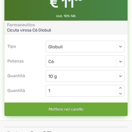
11
incl. 10% IVA
Farmaceutico
Cicuta virosa
C6
Globuli
Tipo
Tipo
Globuli
Potenza
C6
Globuli
Quantità
Quantità
Mettere nel carello