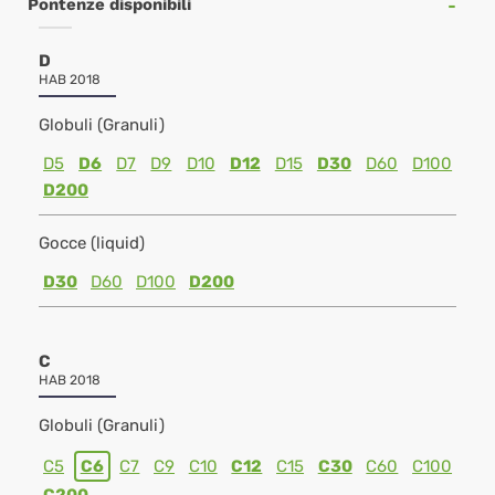
Pontenze disponibili
D
HAB 2018
Globuli (Granuli)
D5
D6
D7
D9
D10
D12
D15
D30
D60
D100
D200
Gocce (liquid)
D30
D60
D100
D200
C
HAB 2018
Globuli (Granuli)
C5
C6
C7
C9
C10
C12
C15
C30
C60
C100