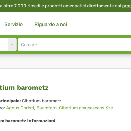
a oltre 7.000 rimedi e prodotti omeopatici direttamente dal
pro
Servizio
Riguardo a noi
Site
search
input
otium
tium barometz
rometz
rincipale:
Cibotium barometz
mo:
Agnus Christi
,
Baumfarn
,
Cibotium glaucescens Kze.
um barometz Informazioni