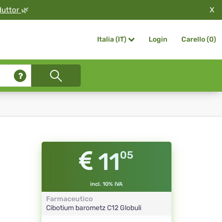
X
duttor
🌿
Login
Carello (
0
)
Italia (IT)
11
05
incl. 10% IVA
Farmaceutico
Cibotium barometz
C12
Globuli