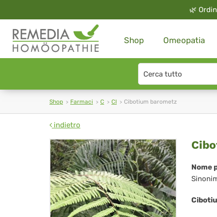
🌿
Ordin
Shop
Omeopatia
Search
type
Shop
Farmaci
C
CI
Cibotium barometz
indietro
Cib
Cibo
ba
Nome p
Sinoni
Ciboti