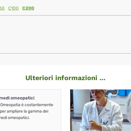
60
C100
C200
Ulteriori informazioni ...
imedi omeopatici
 Omeopatia è costantemente
 per ampliare la gamma dei
imedi omeopatici.