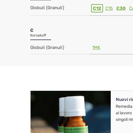
Globuli (Granuli)
C12
C15
C30
C
C
Korsakoff
Globuli (Granuli)
1MK
Nuovi r
Remedia
al lavoro
singoli r