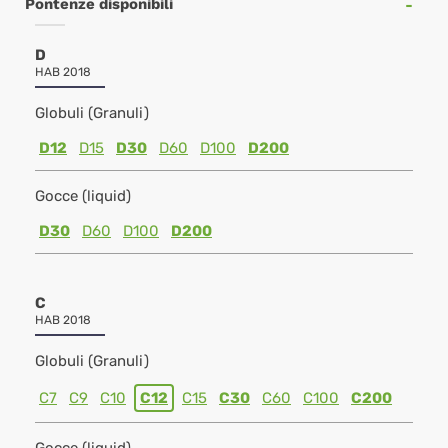
Pontenze disponibili
D
HAB 2018
Globuli (Granuli)
D12
D15
D30
D60
D100
D200
Gocce (liquid)
D30
D60
D100
D200
C
HAB 2018
Globuli (Granuli)
C7
C9
C10
C12
C15
C30
C60
C100
C200