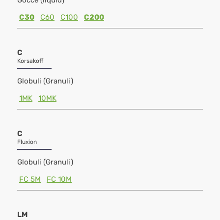
Gocce (liquid)
C30
C60
C100
C200
C
Korsakoff
Globuli (Granuli)
1MK
10MK
C
Fluxion
Globuli (Granuli)
FC 5M
FC 10M
LM