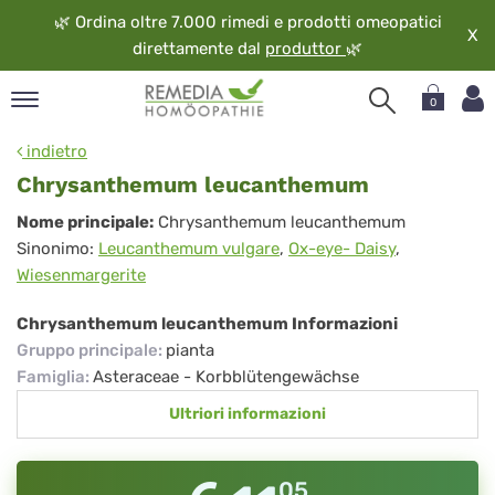
🌿
Ordina oltre 7.000 rimedi e prodotti omeopatici
X
direttamente dal
produttor
🌿
0
pand
indietro
ngua
Chrysanthemum leucanthemum
pand
Chrysanthemum
Nome principale:
Chrysanthemum leucanthemum
op
Sinonimo:
Leucanthemum vulgare
,
Ox-eye- Daisy
,
leucanthemum
pand
Wiesenmargerite
eopatia
pand
Chrysanthemum leucanthemum Informazioni
vizio
Gruppo principale
:
pianta
pand
Famiglia
:
Asteraceae - Korbblütengewächse
guardo
Ultriori informazioni
05