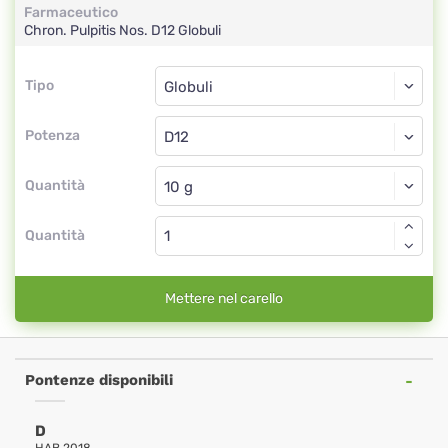
Farmaceutico
Chron. Pulpitis Nos.
D12
Globuli
Tipo
Tipo
Globuli
Potenza
D12
Globuli
Quantità
Quantità
Mettere nel carello
Pontenze disponibili
D