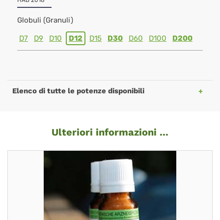
HAB 2018
Globuli (Granuli)
D7
D9
D10
D12
D15
D30
D60
D100
D200
Elenco di tutte le potenze disponibili
Ulteriori informazioni ...