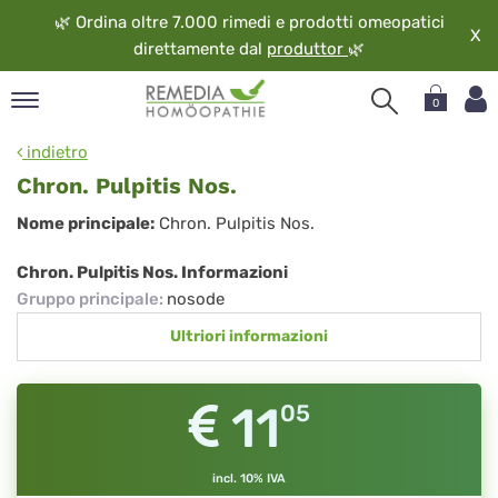
🌿
Ordina oltre 7.000 rimedi e prodotti omeopatici
X
direttamente dal
produttor
🌿
0
pand
indietro
ngua
Chron. Pulpitis Nos.
pand
Chron.
Nome principale:
Chron. Pulpitis Nos.
op
Pulpitis
pand
Chron. Pulpitis Nos. Informazioni
eopatia
Nos.
Gruppo principale
:
nosode
pand
Ultriori informazioni
vizio
pand
guardo
11
05
incl. 10% IVA