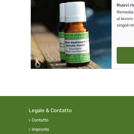
Nuovi r
Remedia
al lavoro
singoli r
Legale & Contatto
Contatto
Impronta