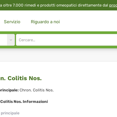
a oltre 7.000 rimedi e prodotti omeopatici direttamente dal
pro
Servizio
Riguardo a noi
Site
search
input
on.
n. Colitis Nos.
itis
rincipale:
Chron. Colitis Nos.
.
Colitis Nos. Informazioni
principale