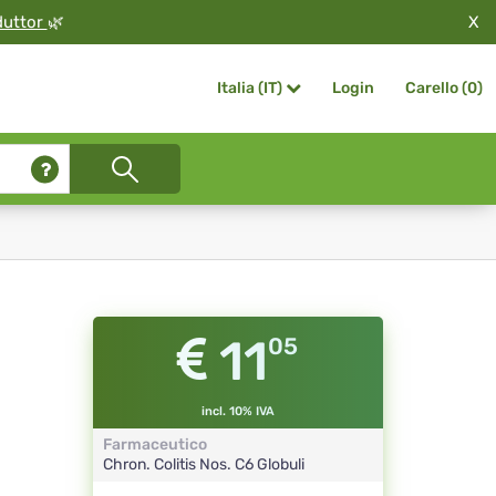
X
duttor
🌿
Login
Carello (
0
)
Italia (IT)
11
05
incl. 10% IVA
Farmaceutico
Chron. Colitis Nos.
C6
Globuli