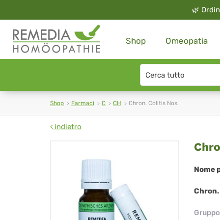
🌿
Ordin
Shop
Omeopatia
Search
type
Shop
Farmaci
C
CH
Chron. Colitis Nos.
indietro
Chr
Chro
Col
Nome p
Nos
Chron. 
Gruppo 