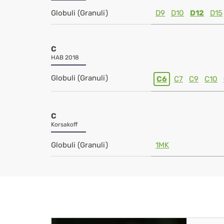
Globuli (Granuli)
D9
D10
D12
D15
C
HAB 2018
Globuli (Granuli)
C6
C7
C9
C10
C
Korsakoff
Globuli (Granuli)
1MK