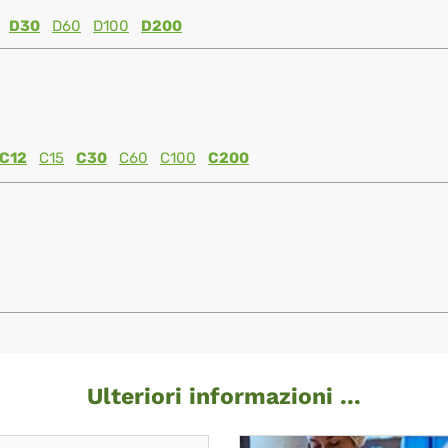
D30
D60
D100
D200
C12
C15
C30
C60
C100
C200
Ulteriori informazioni ...