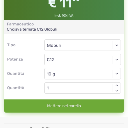
11
incl. 10% IVA
Farmaceutico
Choisya ternata
C12
Globuli
Tipo
Tipo
Globuli
Potenza
C12
Globuli
Quantità
Quantità
Mettere nel carello