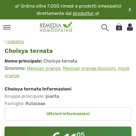
🌿
Ordina oltre 7.000 rimedi e prodotti omeopatici
X
direttamente dal
produttor
🌿
0
pand
indietro
ngua
Choisya ternata
pand
Choisya
Nome principale:
Choisya ternata
op
Sinonimo:
Mexican orange
,
Mexican orange blossom
,
mock
ternata
pand
orange
eopatia
pand
Choisya ternata Informazioni
vizio
Gruppo principale
:
pianta
pand
Famiglia
:
Rutaceae
guardo
Ultriori informazioni
05