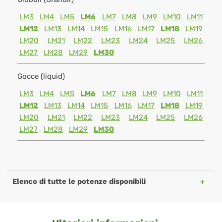
LM3
LM4
LM5
LM6
LM7
LM8
LM9
LM10
LM11
LM12
LM13
LM14
LM15
LM16
LM17
LM18
LM19
LM20
LM21
LM22
LM23
LM24
LM25
LM26
LM27
LM28
LM29
LM30
Gocce (liquid)
LM3
LM4
LM5
LM6
LM7
LM8
LM9
LM10
LM11
LM12
LM13
LM14
LM15
LM16
LM17
LM18
LM19
LM20
LM21
LM22
LM23
LM24
LM25
LM26
LM27
LM28
LM29
LM30
Elenco di tutte le potenze disponibili