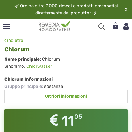
🌿
Ordina oltre 7.000 rimedi e prodotti omeopatici
X
direttamente dal
produttor
🌿
0
pand
indietro
ngua
Chlorum
pand
Chlorum
Nome principale:
Chlorum
op
Sinonimo:
Chlorwasser
pand
eopatia
Chlorum Informazioni
pand
Gruppo principale
:
sostanza
vizio
Ultriori informazioni
pand
guardo
11
05