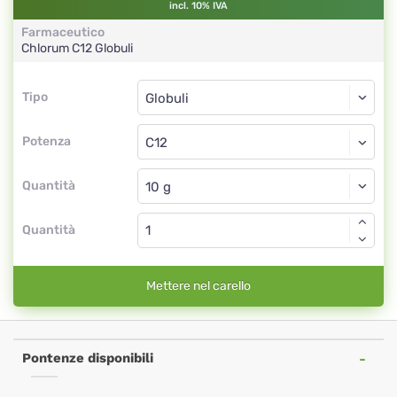
incl. 10% IVA
Farmaceutico
Chlorum
C12
Globuli
Tipo
Tipo
Globuli
Potenza
C12
Globuli
Quantità
Quantità
Mettere nel carello
Pontenze disponibili