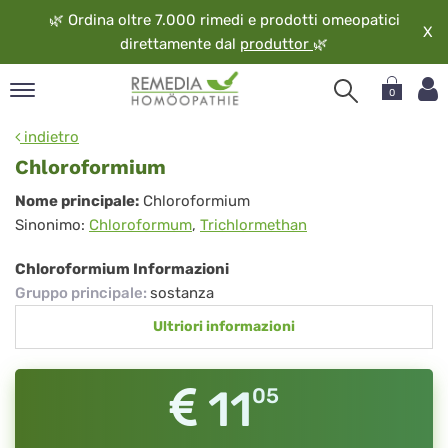
🌿
Ordina oltre 7.000 rimedi e prodotti omeopatici
X
direttamente dal
produttor
🌿
0
pand
indietro
ngua
Chloroformium
pand
Chloroformium
Nome principale:
Chloroformium
op
Sinonimo:
Chloroformum
,
Trichlormethan
pand
eopatia
Chloroformium Informazioni
pand
Gruppo principale
:
sostanza
vizio
Ultriori informazioni
pand
guardo
11
05