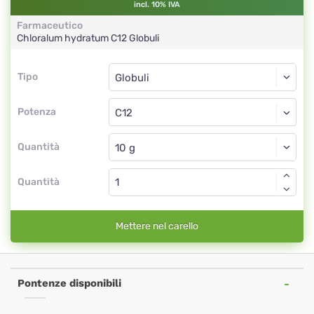
incl. 10% IVA
Farmaceutico
Chloralum hydratum
C12
Globuli
Tipo
Tipo
Globuli
Potenza
C12
Globuli
Quantità
Quantità
Mettere nel carello
Pontenze disponibili