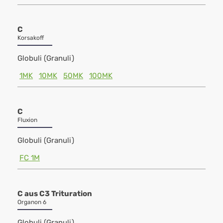
C
Korsakoff
Globuli (Granuli)
1MK
10MK
50MK
100MK
C
Fluxion
Globuli (Granuli)
FC 1M
C aus C3 Trituration
Organon 6
Globuli (Granuli)