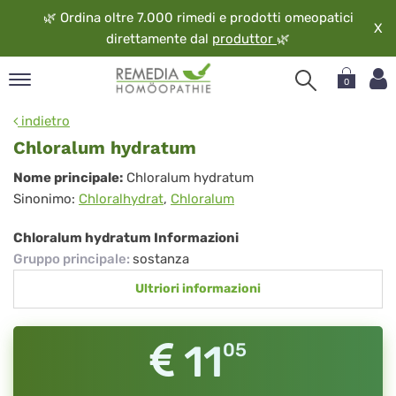
🌿
Ordina oltre 7.000 rimedi e prodotti omeopatici
X
direttamente dal
produttor
🌿
0
pand
indietro
ngua
Chloralum hydratum
pand
Chloralum
Nome principale:
Chloralum hydratum
op
Sinonimo:
Chloralhydrat
,
Chloralum
hydratum
pand
eopatia
Chloralum hydratum Informazioni
pand
Gruppo principale
:
sostanza
vizio
Ultriori informazioni
pand
guardo
11
05