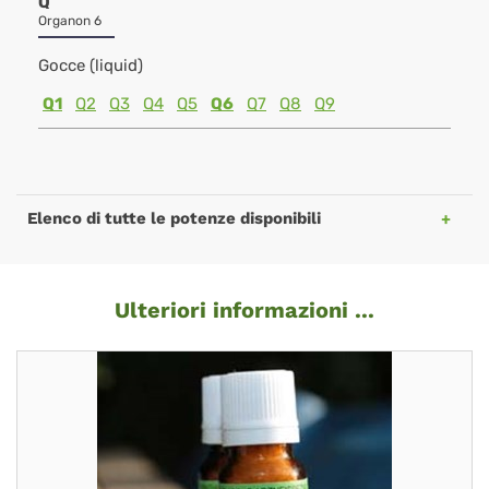
Q
Organon 6
Gocce (liquid)
Q1
Q2
Q3
Q4
Q5
Q6
Q7
Q8
Q9
Elenco di tutte le potenze disponibili
Ulteriori informazioni ...