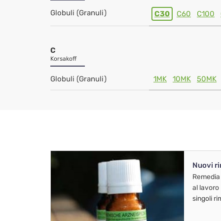
Globuli (Granuli)
C30
C60
C100
C
Korsakoff
Globuli (Granuli)
1MK
10MK
50MK
Nuovi r
Remedia
al lavoro
singoli r