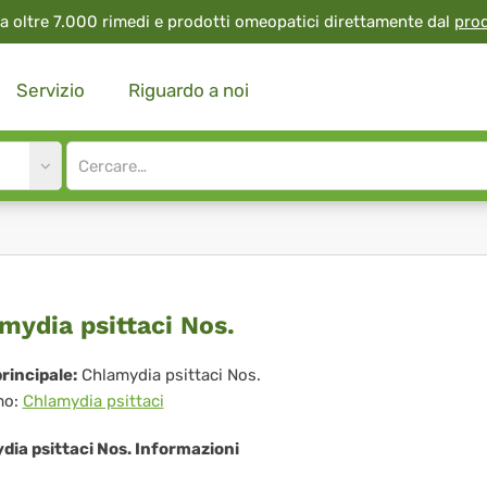
a oltre 7.000 rimedi e prodotti omeopatici direttamente dal
pro
Servizio
Riguardo a noi
Site
search
input
lamydia
mydia psittaci Nos.
ttaci
rincipale:
Chlamydia psittaci Nos.
mo:
Chlamydia psittaci
.
ia psittaci Nos. Informazioni