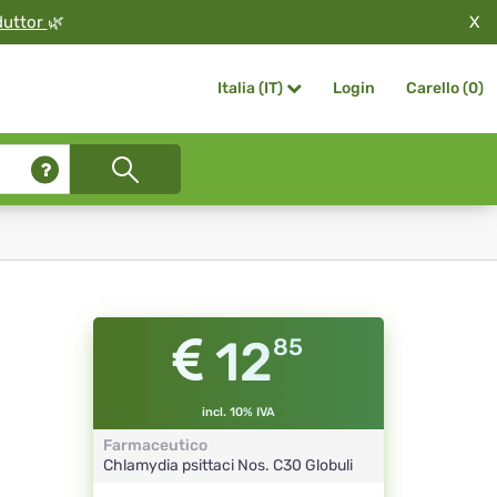
X
duttor
🌿
Login
Carello (
0
)
Italia (IT)
12
85
incl. 10% IVA
Farmaceutico
Chlamydia psittaci Nos.
C30
Globuli