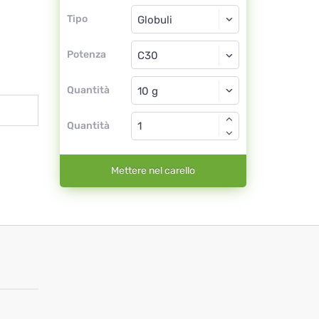
Tipo
Tipo
Globuli
Potenza
C30
Globuli
Quantità
Quantità
Mettere nel carello