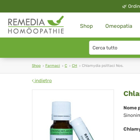
🌿
Ordin
Shop
Omeopatia
Search
type
Shop
Farmaci
C
CH
Chlamydia psittaci Nos.
indietro
Ch
Chla
psi
Nome p
Sinoni
Nos
Chlamyd