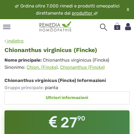
🌿
Ordina oltre 7.000 rimedi e prodotti omeopatici
X
direttamente dal
produttor
🌿
0
pand
indietro
ngua
Chionanthus virginicus (Fincke)
pand
Chionanthus
Nome principale:
Chionanthus virginicus (Fincke)
op
Sinonimo:
Chion. (Fincke)
,
Chionanthus (Fincke)
virginicus
pand
eopatia
(Fincke)
Chionanthus virginicus (Fincke) Informazioni
pand
Gruppo principale
:
pianta
vizio
Ultriori informazioni
pand
guardo
27
90