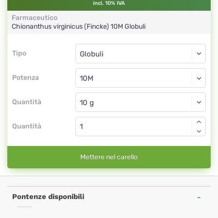
incl. 10% IVA
Farmaceutico
Chionanthus virginicus (Fincke)
10M
Globuli
Tipo
Tipo
Globuli
Potenza
10M
Globuli
Quantità
Quantità
Mettere nel carello
Pontenze disponibili