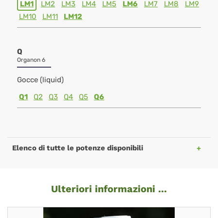
LM1
LM2
LM3
LM4
LM5
LM6
LM7
LM8
LM9
LM10
LM11
LM12
Q
Organon 6
Gocce (liquid)
Q1
Q2
Q3
Q4
Q5
Q6
Elenco di tutte le potenze disponibili
Ulteriori informazioni ...