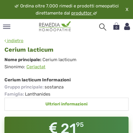
🌿
Ordina oltre 7.000 rimedi e prodotti omeopatici
X
direttamente dal
produttor
🌿
0
pand
indietro
ngua
Cerium lacticum
pand
Cerium
Nome principale:
Cerium lacticum
op
Sinonimo:
Cerlactat
lacticum
pand
eopatia
Cerium lacticum Informazioni
pand
Gruppo principale
:
sostanza
vizio
Famiglia
:
Lanthanides
pand
Ultriori informazioni
guardo
21
95