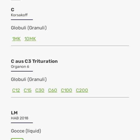
C
Korsakoff
Globuli (Granuli)
1MK
10MK
C aus C3 Trituration
Organon 6
Globuli (Granuli)
C12
C15
C30
C60
C100
C200
LM
HAB 2018
Gocce (liquid)