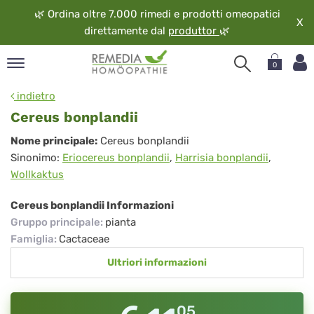
🌿
Ordina oltre 7.000 rimedi e prodotti omeopatici
X
direttamente dal
produttor
🌿
0
pand
indietro
ngua
Cereus bonplandii
pand
Cereus
Nome principale:
Cereus bonplandii
op
Sinonimo:
Eriocereus bonplandii
,
Harrisia bonplandii
,
bonplandii
pand
Wollkaktus
eopatia
pand
Cereus bonplandii Informazioni
vizio
Gruppo principale
:
pianta
pand
Famiglia
:
Cactaceae
guardo
Ultriori informazioni
05