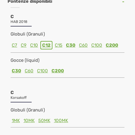
Pontenze disponibili
C
HAB 2018
Globuli (Granuli)
C7
C9
C10
C12
C15
C30
C60
C100
C200
Gocce (liquid)
C30
C60
C100
C200
C
Korsakoff
Globuli (Granuli)
1MK
10MK
50MK
100MK