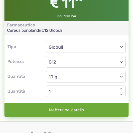
11
incl. 10% IVA
Farmaceutico
Cereus bonplandii
C12
Globuli
Tipo
Tipo
Globuli
Potenza
C12
Globuli
Quantità
Quantità
Mettere nel carello