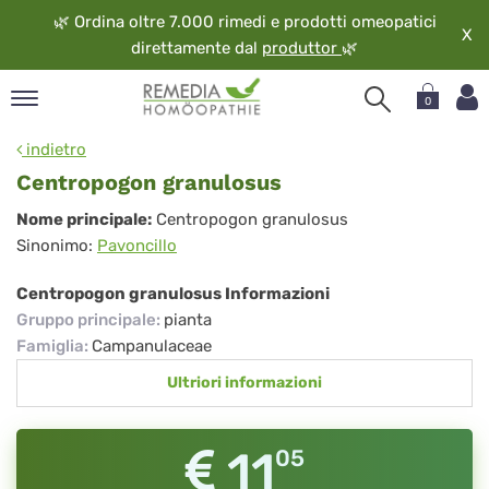
🌿
Ordina oltre 7.000 rimedi e prodotti omeopatici
X
direttamente dal
produttor
🌿
0
pand
indietro
ngua
Centropogon granulosus
pand
Centropogon
Nome principale:
Centropogon granulosus
op
Sinonimo:
Pavoncillo
granulosus
pand
eopatia
Centropogon granulosus Informazioni
pand
Gruppo principale
:
pianta
vizio
Famiglia
:
Campanulaceae
pand
Ultriori informazioni
guardo
11
05