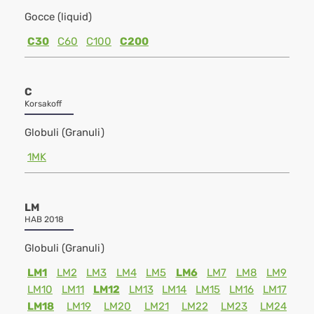
Gocce (liquid)
C30
C60
C100
C200
C
Korsakoff
Globuli (Granuli)
1MK
LM
HAB 2018
Globuli (Granuli)
LM1
LM2
LM3
LM4
LM5
LM6
LM7
LM8
LM9
LM10
LM11
LM12
LM13
LM14
LM15
LM16
LM17
LM18
LM19
LM20
LM21
LM22
LM23
LM24