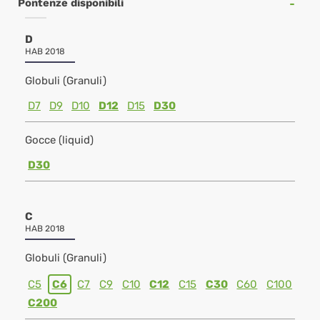
Pontenze disponibili
D
HAB 2018
Globuli (Granuli)
D7
D9
D10
D12
D15
D30
Gocce (liquid)
D30
C
HAB 2018
Globuli (Granuli)
C5
C6
C7
C9
C10
C12
C15
C30
C60
C100
C200