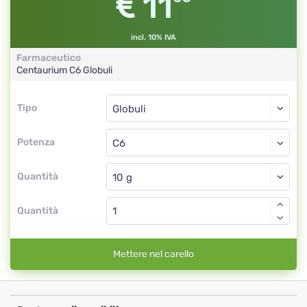
11
incl. 10% IVA
Farmaceutico
Centaurium
C6
Globuli
Tipo
Tipo
Globuli
Potenza
C6
Globuli
Quantità
Quantità
Mettere nel carello