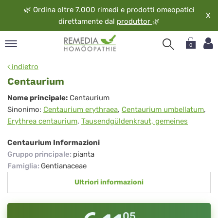
🌿
Ordina oltre 7.000 rimedi e prodotti omeopatici
X
direttamente dal
produttor
🌿
0
pand
indietro
ngua
Centaurium
pand
Centaurium
Nome principale:
Centaurium
op
Sinonimo:
Centaurium erythraea
,
Centaurium umbellatum
,
pand
Erythrea centaurium
,
Tausendgüldenkraut, gemeines
eopatia
pand
Centaurium Informazioni
vizio
Gruppo principale
:
pianta
pand
Famiglia
:
Gentianaceae
guardo
Ultriori informazioni
05