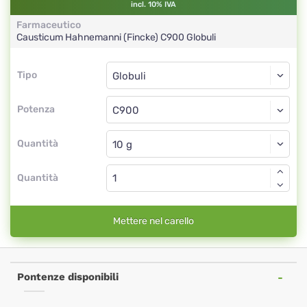
incl. 10% IVA
Farmaceutico
Causticum Hahnemanni (Fincke)
C900
Globuli
Tipo
Tipo
Globuli
Potenza
C900
Globuli
Quantità
Quantità
Mettere nel carello
Pontenze disponibili