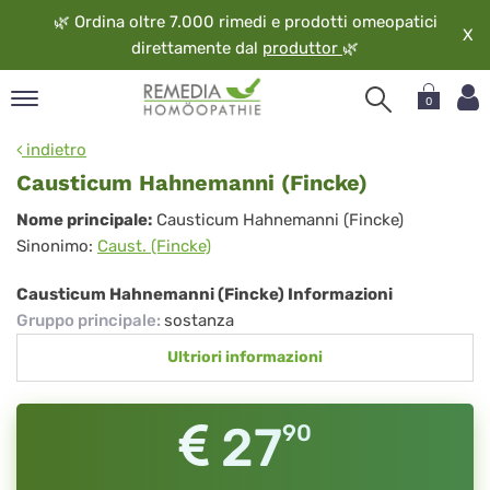
🌿
Ordina oltre 7.000 rimedi e prodotti omeopatici
X
direttamente dal
produttor
🌿
0
pand
indietro
ngua
Causticum Hahnemanni (Fincke)
pand
Causticum
Nome principale:
Causticum Hahnemanni (Fincke)
op
Sinonimo:
Caust. (Fincke)
Hahnemanni
pand
eopatia
(Fincke)
Causticum Hahnemanni (Fincke) Informazioni
pand
Gruppo principale
:
sostanza
vizio
Ultriori informazioni
pand
guardo
27
90