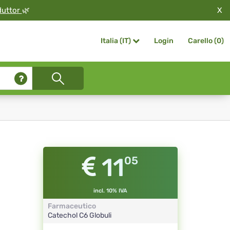
X
duttor
🌿
Login
Carello (
0
)
Italia (IT)
11
05
incl. 10% IVA
Farmaceutico
Catechol
C6
Globuli