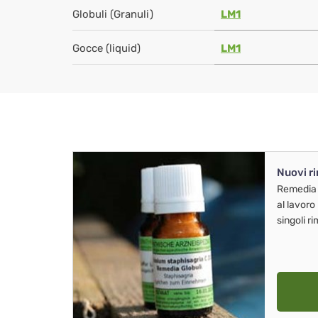
Globuli (Granuli)
LM1
Gocce (liquid)
LM1
Nuovi r
Remedia
al lavoro
singoli r