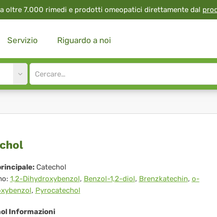
a oltre 7.000 rimedi e prodotti omeopatici direttamente dal
pro
Servizio
Riguardo a noi
Site
search
input
echol
chol
rincipale:
Catechol
mo:
1,2-Dihydroxybenzol
,
Benzol-1,2-diol
,
Brenzkatechin
,
o-
oxybenzol
,
Pyrocatechol
ol Informazioni