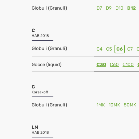
Globuli (Granuli)
D7
D9
D10
D12
C
HAB 2018
Globuli (Granuli)
C4
C5
C6
C7
Gocce (liquid)
C30
C60
C100
C
Korsakoff
Globuli (Granuli)
1MK
10MK
50MK
LM
HAB 2018