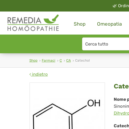
🌿
Ordin
Shop
Omeopatia
Search
type
Shop
Farmaci
C
CA
Catechol
indietro
Cat
Cate
Nome p
Sinoni
Dihydr
Catech