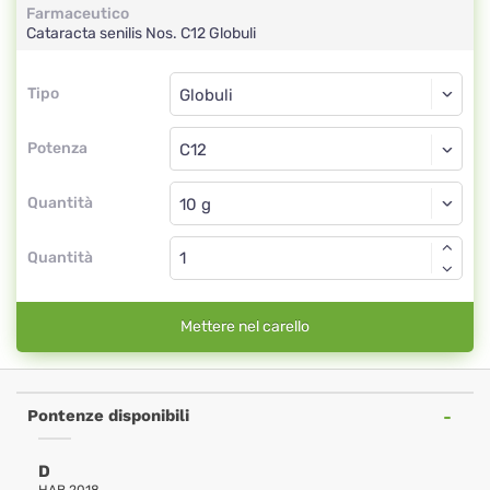
Farmaceutico
Cataracta senilis Nos.
C12
Globuli
Tipo
Tipo
Globuli
Potenza
C12
Globuli
Quantità
Quantità
Mettere nel carello
Pontenze disponibili
D