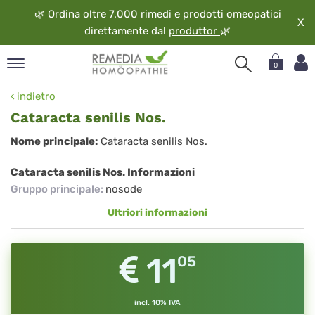
🌿
Ordina oltre 7.000 rimedi e prodotti omeopatici
X
direttamente dal
produttor
🌿
0
pand
indietro
ngua
Cataracta senilis Nos.
pand
Cataracta
Nome principale:
Cataracta senilis Nos.
op
senilis
pand
Cataracta senilis Nos. Informazioni
eopatia
Nos.
Gruppo principale
:
nosode
pand
Ultriori informazioni
vizio
pand
guardo
11
05
incl. 10% IVA