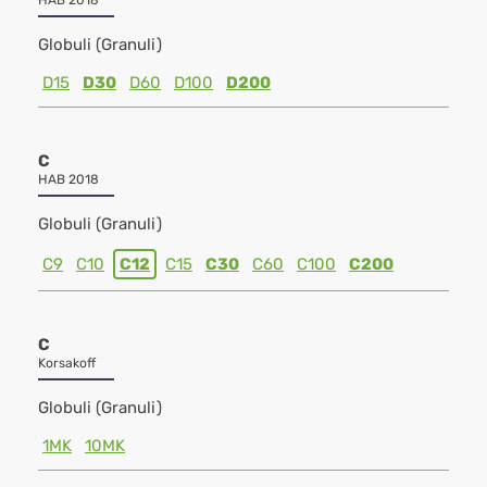
HAB 2018
Globuli (Granuli)
D15
D30
D60
D100
D200
C
HAB 2018
Globuli (Granuli)
C9
C10
C12
C15
C30
C60
C100
C200
C
Korsakoff
Globuli (Granuli)
1MK
10MK