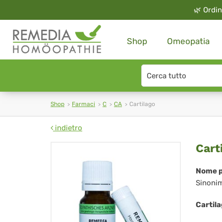
🌿
Ordin
Shop
Omeopatia
Search
type
Shop
Farmaci
C
CA
Cartilago
indietro
Car
Cart
Nome p
Sinoni
Cartil