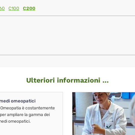
60
C100
C200
Ulteriori informazioni ...
imedi omeopatici
 Omeopatia è costantemente
 per ampliare la gamma dei
imedi omeopatici.