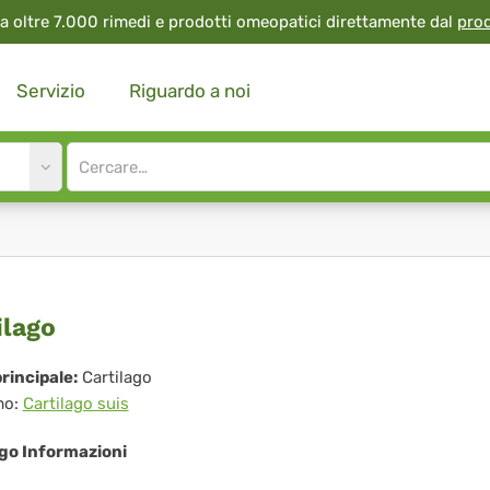
a oltre 7.000 rimedi e prodotti omeopatici direttamente dal
pro
Servizio
Riguardo a noi
Site
search
input
tilago
ilago
rincipale:
Cartilago
mo:
Cartilago suis
ago Informazioni