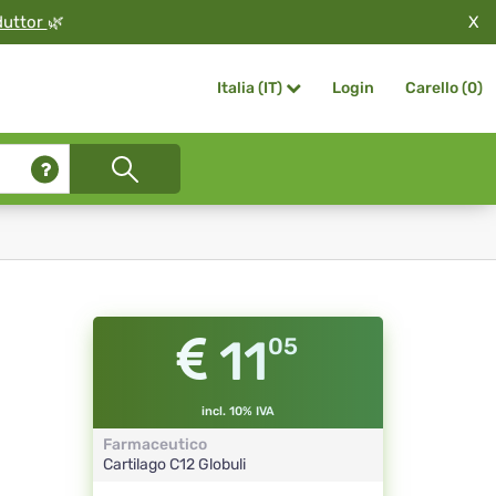
X
duttor
🌿
Login
Carello (
0
)
Italia (IT)
11
05
incl. 10% IVA
Farmaceutico
Cartilago
C12
Globuli