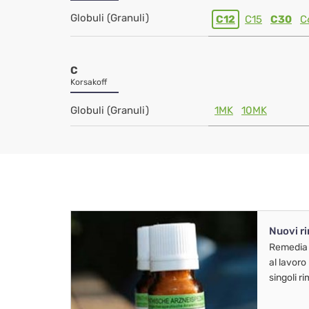
Globuli (Granuli)
C12
C15
C30
C
C
Korsakoff
Globuli (Granuli)
1MK
10MK
Nuovi r
Remedia
al lavoro
singoli r