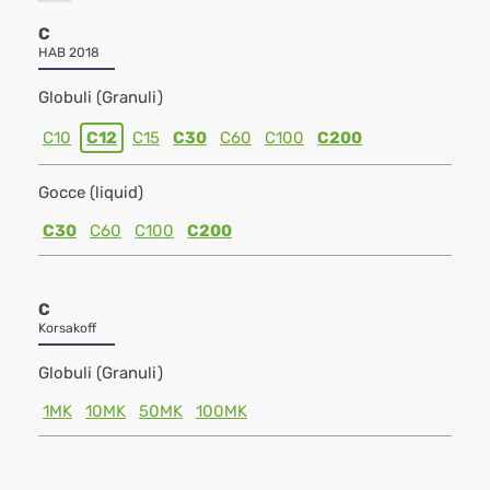
C
HAB 2018
Globuli (Granuli)
C10
C12
C15
C30
C60
C100
C200
Gocce (liquid)
C30
C60
C100
C200
C
Korsakoff
Globuli (Granuli)
1MK
10MK
50MK
100MK