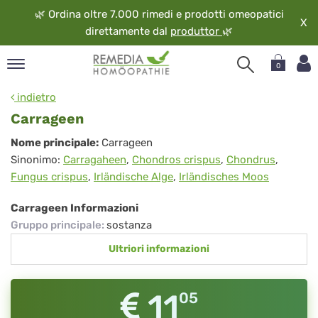
🌿
Ordina oltre 7.000 rimedi e prodotti omeopatici
X
direttamente dal
produttor
🌿
0
pand
indietro
ngua
Carrageen
pand
Carrageen
Nome principale:
Carrageen
op
Sinonimo:
Carragaheen
,
Chondros crispus
,
Chondrus
,
pand
Fungus crispus
,
Irländische Alge
,
Irländisches Moos
eopatia
pand
Carrageen Informazioni
vizio
Gruppo principale
:
sostanza
pand
Ultriori informazioni
guardo
11
05