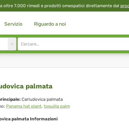
a oltre 7.000 rimedi e prodotti omeopatici direttamente dal
pro
Servizio
Riguardo a noi
Site
search
input
ludovica
udovica palmata
lmata
rincipale:
Carludovica palmata
mo:
Panama hat plant
,
toquilla palm
ovica palmata Informazioni