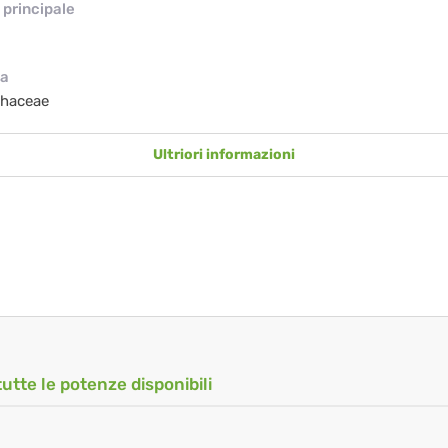
principale
ia
thaceae
Ultriori informazioni
tutte le potenze disponibili