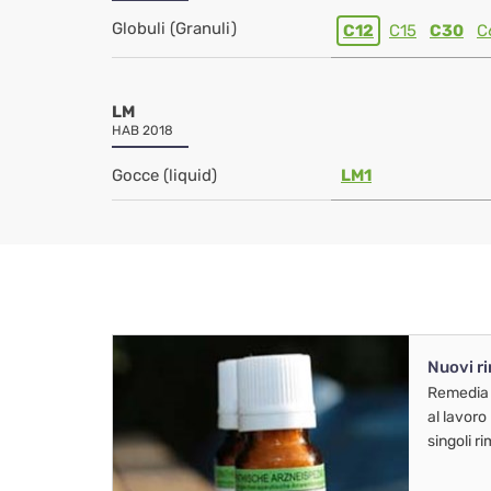
Globuli (Granuli)
C12
C15
C30
C
LM
HAB 2018
Gocce (liquid)
LM1
Nuovi r
Remedia
al lavoro
singoli r