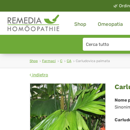
🌿
Ordin
Shop
Omeopatia
Search
type
Shop
Farmaci
C
CA
Carludovica palmata
indietro
Car
Carl
pa
Nome p
Sinoni
Carlud