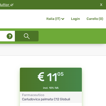
X
duttor
🌿
Login
Carello (
0
)
Italia (IT)
11
05
incl. 10% IVA
Farmaceutico
Carludovica palmata
C12
Globuli