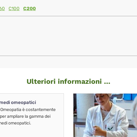
60
C100
C200
Ulteriori informazioni ...
imedi omeopatici
 Omeopatia è costantemente
 per ampliare la gamma dei
imedi omeopatici.