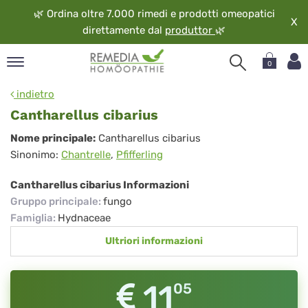
🌿
Ordina oltre 7.000 rimedi e prodotti omeopatici
X
direttamente dal
produttor
🌿
0
pand
indietro
ngua
Cantharellus cibarius
pand
Cantharellus
Nome principale:
Cantharellus cibarius
op
Sinonimo:
Chantrelle
,
Pfifferling
cibarius
pand
eopatia
Cantharellus cibarius Informazioni
pand
Gruppo principale
:
fungo
vizio
Famiglia
:
Hydnaceae
pand
Ultriori informazioni
guardo
11
05