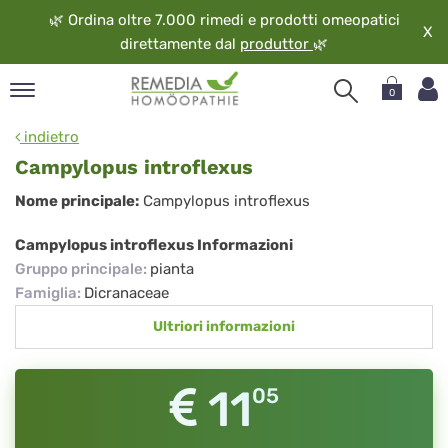
🌿
Ordina oltre 7.000 rimedi e prodotti omeopatici
X
direttamente dal
produttor
🌿
0
pand
indietro
ngua
Campylopus introflexus
pand
Campylopus
Nome principale:
Campylopus introflexus
op
introflexus
pand
Campylopus introflexus Informazioni
eopatia
Gruppo principale
:
pianta
pand
Famiglia
:
Dicranaceae
vizio
Ultriori informazioni
pand
guardo
11
05