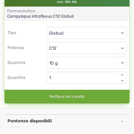
incl. 10% IVA
Farmaceutico
Campylopus introflexus
C12
Globuli
Tipo
Tipo
Globuli
Potenza
C12
Globuli
Quantità
Quantità
Mettere nel carello
Pontenze disponibili