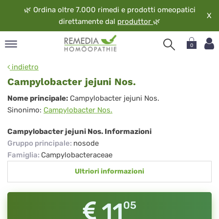
🌿
Ordina oltre 7.000 rimedi e prodotti omeopatici
X
direttamente dal
produttor
🌿
0
pand
indietro
ngua
Campylobacter jejuni Nos.
pand
Campylobacter
Nome principale:
Campylobacter jejuni Nos.
op
Sinonimo:
Campylobacter Nos.
jejuni
pand
eopatia
Nos.
Campylobacter jejuni Nos. Informazioni
pand
Gruppo principale
:
nosode
vizio
Famiglia
:
Campylobacteraceae
pand
Ultriori informazioni
guardo
11
05