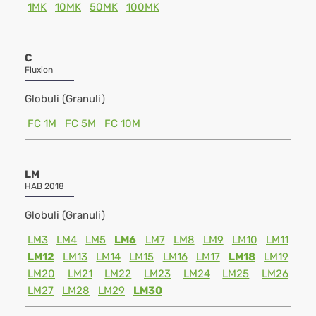
1MK
10MK
50MK
100MK
C
Fluxion
Globuli (Granuli)
FC 1M
FC 5M
FC 10M
LM
HAB 2018
Globuli (Granuli)
LM3
LM4
LM5
LM6
LM7
LM8
LM9
LM10
LM11
LM12
LM13
LM14
LM15
LM16
LM17
LM18
LM19
LM20
LM21
LM22
LM23
LM24
LM25
LM26
LM27
LM28
LM29
LM30