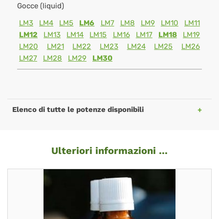
Gocce (liquid)
LM3
LM4
LM5
LM6
LM7
LM8
LM9
LM10
LM11
LM12
LM13
LM14
LM15
LM16
LM17
LM18
LM19
LM20
LM21
LM22
LM23
LM24
LM25
LM26
LM27
LM28
LM29
LM30
Elenco di tutte le potenze disponibili
Ulteriori informazioni ...