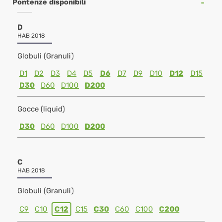
Pontenze disponibili
D
HAB 2018
Globuli (Granuli)
D1
D2
D3
D4
D5
D6
D7
D9
D10
D12
D15
D30
D60
D100
D200
Gocce (liquid)
D30
D60
D100
D200
C
HAB 2018
Globuli (Granuli)
C9
C10
C12
C15
C30
C60
C100
C200