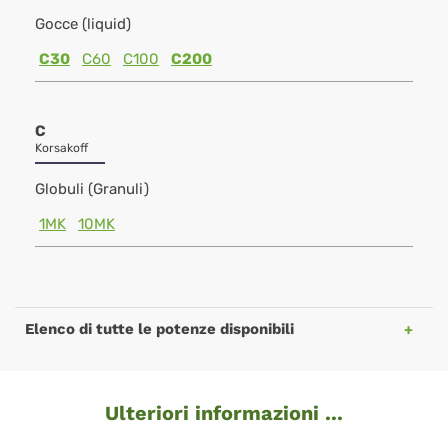
Gocce (liquid)
C30
C60
C100
C200
C
Korsakoff
Globuli (Granuli)
1MK
10MK
Elenco di tutte le potenze disponibili
Ulteriori informazioni ...