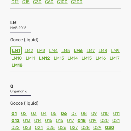
C12
C15
C30
C60
C100
C200
LM
HAB 2018
Gocce (liquid)
LM1
LM2
LM3
LM4
LM5
LM6
LM7
LM8
LM9
LM10
LM11
LM12
LM13
LM14
LM15
LM16
LM17
LM18
Q
Organon 6
Gocce (liquid)
Q1
Q2
Q3
Q4
Q5
Q6
Q7
Q8
Q9
Q10
Q11
Q12
Q13
Q14
Q15
Q16
Q17
Q18
Q19
Q20
Q21
Q22
Q23
Q24
Q25
Q26
Q27
Q28
Q29
Q30