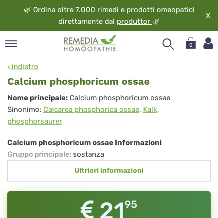
🌿
Ordina oltre 7.000 rimedi e prodotti omeopatici
X
direttamente dal
produttor
🌿
0
pand
indietro
ngua
Calcium phosphoricum ossae
pand
Calcium
Nome principale:
Calcium phosphoricum ossae
op
Sinonimo:
Calcarea phosphorica ossae
,
Kalk,
phosphoricum
pand
phosphorsaurer
eopatia
ossae
pand
Calcium phosphoricum ossae Informazioni
vizio
Gruppo principale
:
sostanza
pand
Ultriori informazioni
guardo
21
95