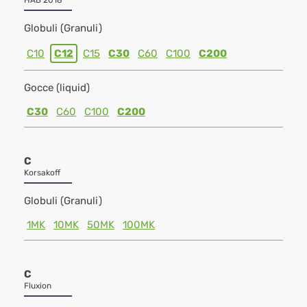
HAB 2018
Globuli (Granuli)
C10
C12
C15
C30
C60
C100
C200
Gocce (liquid)
C30
C60
C100
C200
C
Korsakoff
Globuli (Granuli)
1MK
10MK
50MK
100MK
C
Fluxion