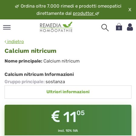
🌿
Ordina oltre 7.000 rimedi e prodotti omeopatici
X
direttamente dal
produttor
🌿
0
pand
indietro
ngua
Calcium nitricum
pand
Calcium
Nome principale:
Calcium nitricum
op
nitricum
pand
Calcium nitricum Informazioni
eopatia
Gruppo principale
:
sostanza
pand
Ultriori informazioni
vizio
pand
guardo
11
05
incl. 10% IVA