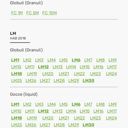
Globuli (Granuli)
FC 1M
FC 5M
FC 10M
LM
HAB 2018
Globuli (Granuli)
LM1
LM2
LM3
LM4
LM5
LM6
LM7
LM8
LM9
LM10
LM11
LM12
LM13
LM14
LM15
LM16
LM17
LM18
LM19
LM20
LM21
LM22
LM23
LM24
LM25
LM26
LM27
LM28
LM29
LM30
Gocce (liquid)
LM1
LM2
LM3
LM4
LM5
LM6
LM7
LM8
LM9
LM10
LM11
LM12
LM13
LM14
LM15
LM16
LM17
LM18
LM19
LM20
LM21
LM22
LM23
LM24
LM25
LM26
LM27
LM28
LM29
LM30