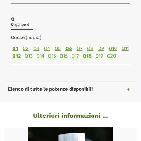
Q
Organon 6
Gocce (liquid)
Q1
Q2
Q3
Q4
Q5
Q6
Q7
Q8
Q9
Q10
Q11
Q12
Q13
Q14
Q15
Q16
Q17
Q18
Q19
Q20
Elenco di tutte le potenze disponibili
Ulteriori informazioni ...