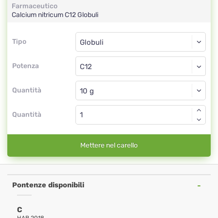
Farmaceutico
Calcium nitricum
C12
Globuli
Tipo
Tipo
Globuli
Potenza
C12
Globuli
Quantità
Quantità
Mettere nel carello
Pontenze disponibili
C