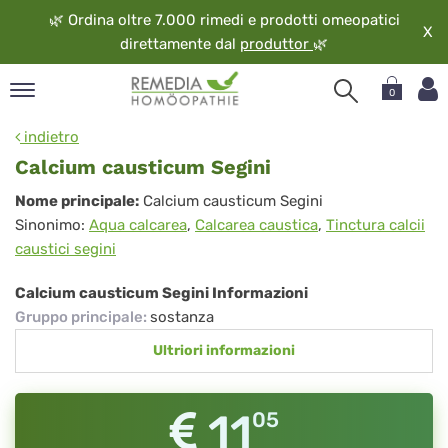
🌿
Ordina oltre 7.000 rimedi e prodotti omeopatici
X
direttamente dal
produttor
🌿
0
pand
indietro
ngua
Calcium causticum Segini
pand
Calcium
Nome principale:
Calcium causticum Segini
op
Sinonimo:
Aqua calcarea
,
Calcarea caustica
,
Tinctura calcii
causticum
pand
caustici segini
eopatia
Segini
pand
Calcium causticum Segini Informazioni
vizio
Gruppo principale
:
sostanza
pand
Ultriori informazioni
guardo
11
05