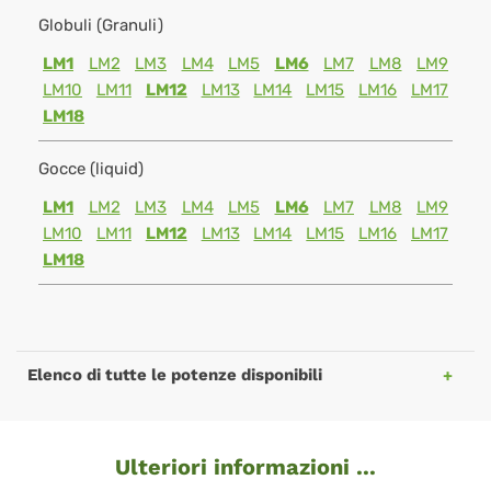
Globuli (Granuli)
LM1
LM2
LM3
LM4
LM5
LM6
LM7
LM8
LM9
LM10
LM11
LM12
LM13
LM14
LM15
LM16
LM17
LM18
Gocce (liquid)
LM1
LM2
LM3
LM4
LM5
LM6
LM7
LM8
LM9
LM10
LM11
LM12
LM13
LM14
LM15
LM16
LM17
LM18
Elenco di tutte le potenze disponibili
Ulteriori informazioni ...