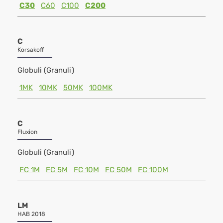
C30
C60
C100
C200
C
Korsakoff
Globuli (Granuli)
1MK
10MK
50MK
100MK
C
Fluxion
Globuli (Granuli)
FC 1M
FC 5M
FC 10M
FC 50M
FC 100M
LM
HAB 2018