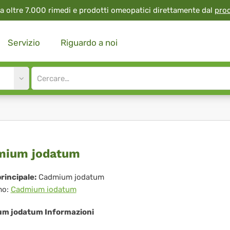
a oltre 7.000 rimedi e prodotti omeopatici direttamente dal
pro
Servizio
Riguardo a noi
Site
search
input
dmium
mium jodatum
datum
rincipale:
Cadmium jodatum
mo:
Cadmium iodatum
m jodatum Informazioni