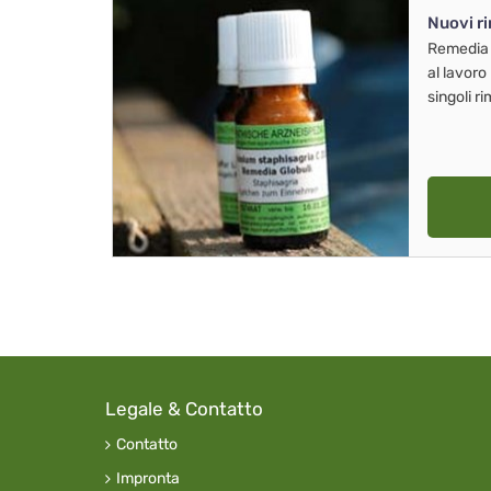
Nuovi r
Remedia
al lavoro
singoli r
Legale & Contatto
Contatto
Impronta