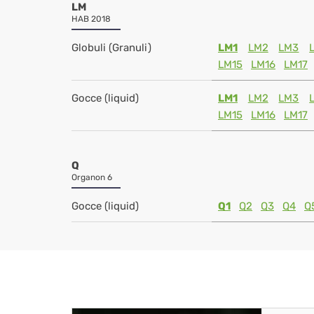
LM
HAB 2018
Globuli (Granuli)
LM1
LM2
LM3
LM15
LM16
LM17
Gocce (liquid)
LM1
LM2
LM3
LM15
LM16
LM17
Q
Organon 6
Gocce (liquid)
Q1
Q2
Q3
Q4
Q