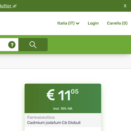
X
duttor
🌿
Login
Carello (
0
)
Italia (IT)
11
05
incl. 10% IVA
Farmaceutico
Cadmium jodatum
C6
Globuli