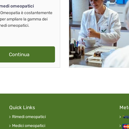
imedi omeopatici
 Omeopatia è costantemente
 per ampliare la gamma dei
imedi omeopatici.
Continua
Quick Links
Met
Rimedi omeopatici
Medici omeopatici