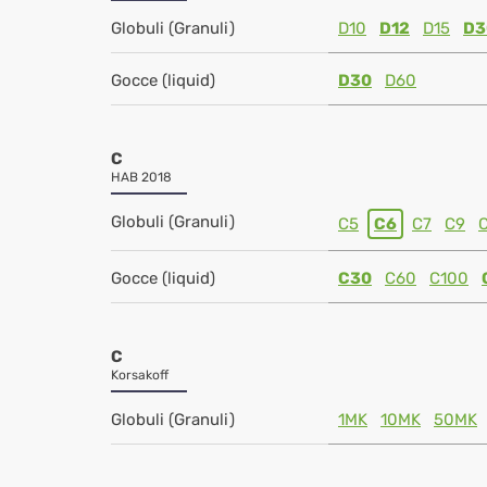
Globuli (Granuli)
D10
D12
D15
D3
Gocce (liquid)
D30
D60
C
HAB 2018
Globuli (Granuli)
C5
C6
C7
C9
Gocce (liquid)
C30
C60
C100
C
Korsakoff
Globuli (Granuli)
1MK
10MK
50MK