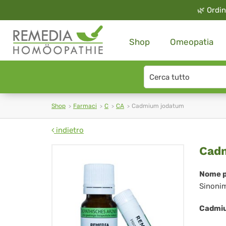
🌿
Ordin
Shop
Omeopatia
Search
type
Shop
Farmaci
C
CA
Cadmium jodatum
indietro
Ca
Cad
jo
Nome p
Sinoni
Cadmiu