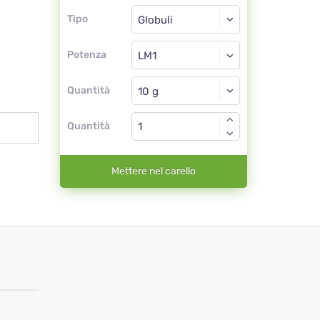
Tipo
Tipo
Globuli
Potenza
LM1
Globuli
Quantità
Quantità
Mettere nel carello