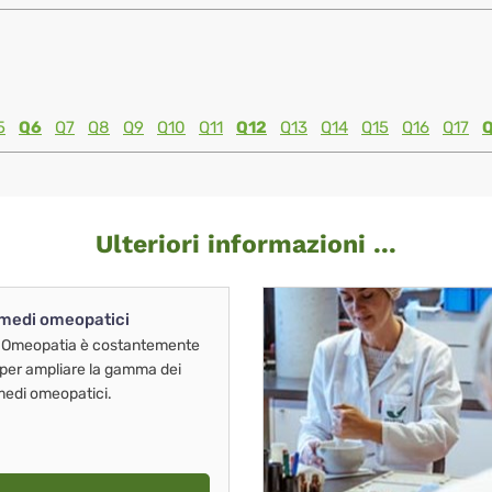
5
Q6
Q7
Q8
Q9
Q10
Q11
Q12
Q13
Q14
Q15
Q16
Q17
Ulteriori informazioni ...
imedi omeopatici
 Omeopatia è costantemente
 per ampliare la gamma dei
imedi omeopatici.