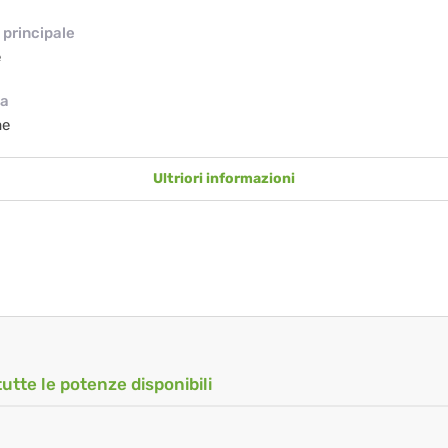
principale
e
ia
ae
Ultriori informazioni
tutte le potenze disponibili