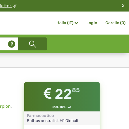
X
duttor
🌿
Login
Carello (
0
)
Italia (IT)
22
85
rpion
,
incl. 10% IVA
Farmaceutico
Buthus australis
LM1
Globuli