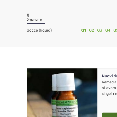
Q
Organon 6
Gocce (liquid)
Q1
Q2
Q3
Q4
Q
Nuovi r
Remedia
al lavoro
singoli r