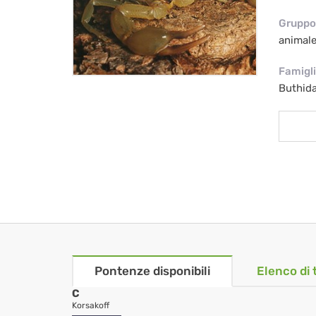
Gruppo 
animal
Famigl
Buthid
Pontenze disponibili
Elenco di 
C
Korsakoff