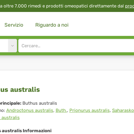
a oltre 7.000 rimedi e prodotti omeopatici direttamente dal
pro
Servizio
Riguardo a noi
Site
search
input
thus
us australis
tralis
rincipale:
Buthus australis
mo:
Androctonus australis
,
Buth.
,
Prionurus australis
,
Saharasko
 australis
 australis Informazioni