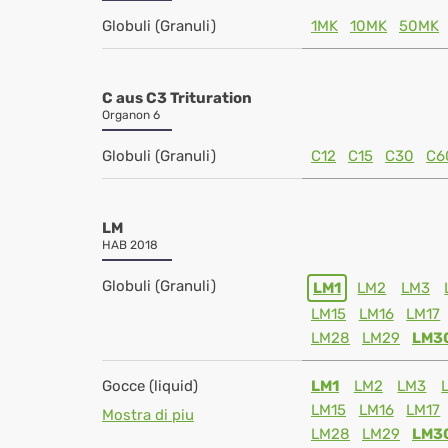
Globuli (Granuli)
1MK
10MK
50MK
C aus C3 Trituration
Organon 6
Globuli (Granuli)
C12
C15
C30
C6
LM
HAB 2018
Globuli (Granuli)
LM1
LM2
LM3
LM15
LM16
LM17
LM28
LM29
LM3
Gocce (liquid)
LM1
LM2
LM3
LM15
LM16
LM17
Mostra di piu
LM28
LM29
LM3