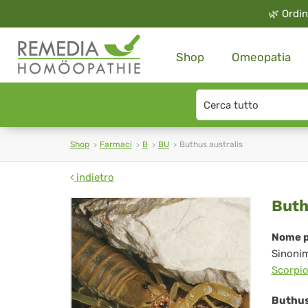
🌿
Ordin
Shop
Omeopatia
Search
type
Shop
Farmaci
B
BU
Buthus australis
indietro
Bu
Buth
aus
Nome p
Sinoni
Scorpio
Buthus