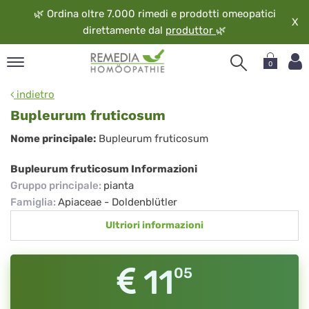
🌿
Ordina oltre 7.000 rimedi e prodotti omeopatici
X
direttamente dal
produttor
🌿
0
pand
indietro
ngua
Bupleurum fruticosum
pand
Bupleurum
Nome principale:
Bupleurum fruticosum
op
fruticosum
pand
Bupleurum fruticosum Informazioni
eopatia
Gruppo principale
:
pianta
pand
Famiglia
:
Apiaceae - Doldenblütler
vizio
Ultriori informazioni
pand
guardo
11
05