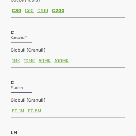
Gocce (liquid)
C30
C60
C100
C200
C
Korsakoff
Globuli (Granuli)
1MK
10MK
50MK
100MK
C
Fluxion
Globuli (Granuli)
FC 1M
FC 5M
LM