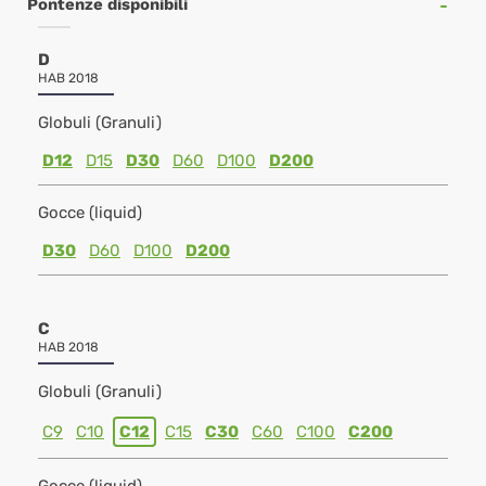
Pontenze disponibili
D
HAB 2018
Globuli (Granuli)
D12
D15
D30
D60
D100
D200
Gocce (liquid)
D30
D60
D100
D200
C
HAB 2018
Globuli (Granuli)
C9
C10
C12
C15
C30
C60
C100
C200