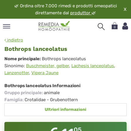
🌿
Ordina oltre 7.000 rimedi e prodotti omeopatici
X
direttamente dal
produttor
🌿
0
pand
indietro
ngua
Bothrops lanceolatus
pand
Bothrops
Nome principale:
Bothrops lanceolatus
op
Sinonimo:
Buschmeister, gelber
,
Lachesis lanceolatus
,
lanceolatus
pand
Lanzenotter
,
Vipera Jaune
eopatia
pand
Bothrops lanceolatus Informazioni
vizio
Gruppo principale
:
animale
pand
Famiglia
:
Crotalidae - Grubenottern
guardo
Ultriori informazioni
05