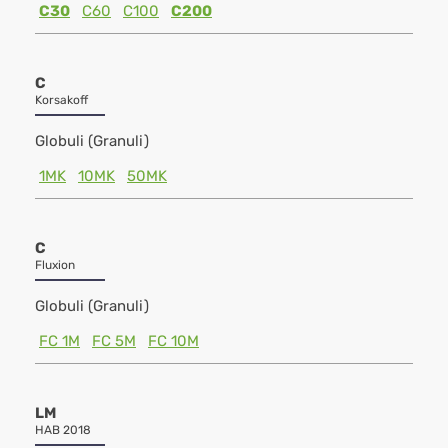
C30
C60
C100
C200
C
Korsakoff
Globuli (Granuli)
1MK
10MK
50MK
C
Fluxion
Globuli (Granuli)
FC 1M
FC 5M
FC 10M
LM
HAB 2018