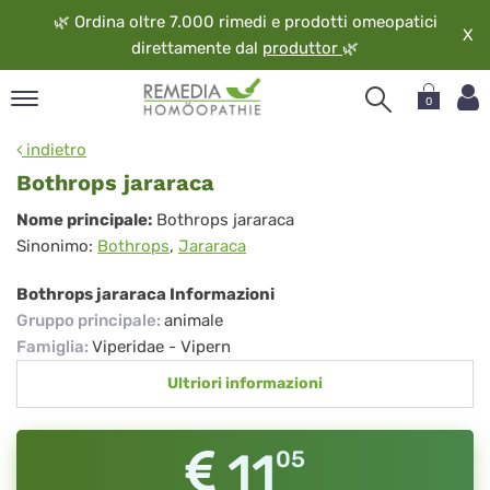
🌿
Ordina oltre 7.000 rimedi e prodotti omeopatici
X
direttamente dal
produttor
🌿
0
pand
indietro
ngua
Bothrops jararaca
pand
Bothrops
Nome principale:
Bothrops jararaca
op
Sinonimo:
Bothrops
,
Jararaca
jararaca
pand
eopatia
Bothrops jararaca Informazioni
pand
Gruppo principale
:
animale
vizio
Famiglia
:
Viperidae - Vipern
pand
Ultriori informazioni
guardo
11
05