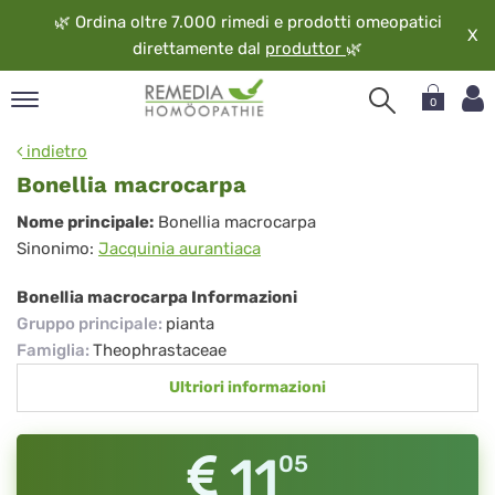
🌿
Ordina oltre 7.000 rimedi e prodotti omeopatici
X
direttamente dal
produttor
🌿
0
pand
indietro
ngua
Bonellia macrocarpa
pand
Bonellia
Nome principale:
Bonellia macrocarpa
op
Sinonimo:
Jacquinia aurantiaca
macrocarpa
pand
eopatia
Bonellia macrocarpa Informazioni
pand
Gruppo principale
:
pianta
vizio
Famiglia
:
Theophrastaceae
pand
Ultriori informazioni
guardo
11
05