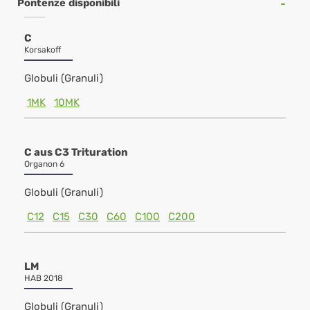
Pontenze disponibili
C
Korsakoff
Globuli (Granuli)
1MK
10MK
C aus C3 Trituration
Organon 6
Globuli (Granuli)
C12
C15
C30
C60
C100
C200
LM
HAB 2018
Globuli (Granuli)