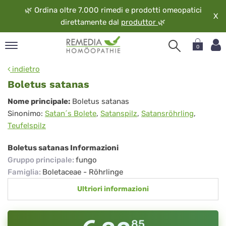
🌿
Ordina oltre 7.000 rimedi e prodotti omeopatici
X
direttamente dal
produttor
🌿
0
pand
indietro
ngua
Boletus satanas
pand
Boletus
Nome principale:
Boletus satanas
op
Sinonimo:
Satan´s Bolete
,
Satanspilz
,
Satansröhrling
,
satanas
pand
Teufelspilz
eopatia
pand
Boletus satanas Informazioni
vizio
Gruppo principale
:
fungo
pand
Famiglia
:
Boletaceae - Röhrlinge
guardo
Ultriori informazioni
85