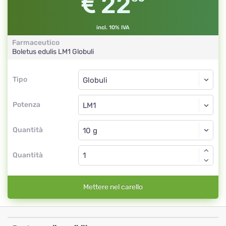
22
incl. 10% IVA
Farmaceutico
Boletus edulis
LM1
Globuli
Tipo
Tipo
Globuli
Potenza
LM1
Globuli
Quantità
Quantità
Mettere nel carello