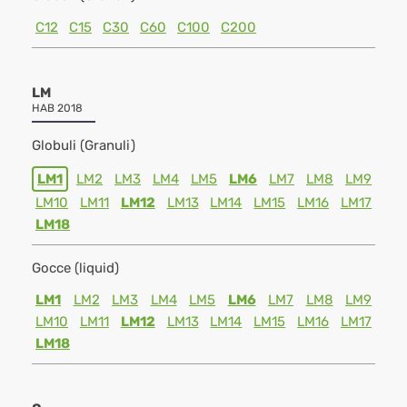
C12
C15
C30
C60
C100
C200
LM
HAB 2018
Globuli (Granuli)
LM1
LM2
LM3
LM4
LM5
LM6
LM7
LM8
LM9
LM10
LM11
LM12
LM13
LM14
LM15
LM16
LM17
LM18
Gocce (liquid)
LM1
LM2
LM3
LM4
LM5
LM6
LM7
LM8
LM9
LM10
LM11
LM12
LM13
LM14
LM15
LM16
LM17
LM18