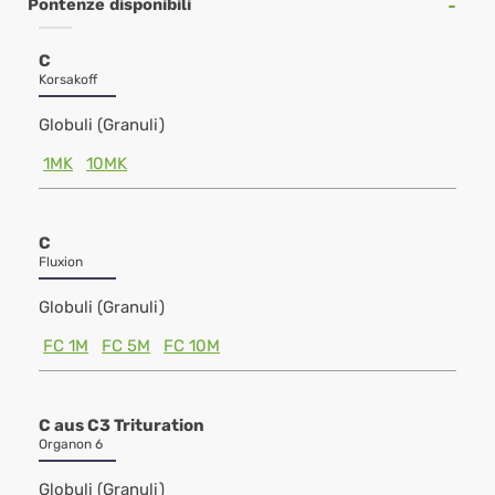
Pontenze disponibili
C
Korsakoff
Globuli (Granuli)
1MK
10MK
C
Fluxion
Globuli (Granuli)
FC 1M
FC 5M
FC 10M
C aus C3 Trituration
Organon 6
Globuli (Granuli)