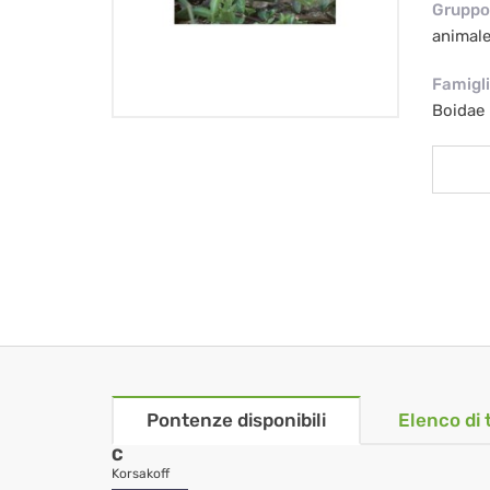
Gruppo 
animal
Famigl
Boidae
Pontenze disponibili
Elenco di 
C
Korsakoff