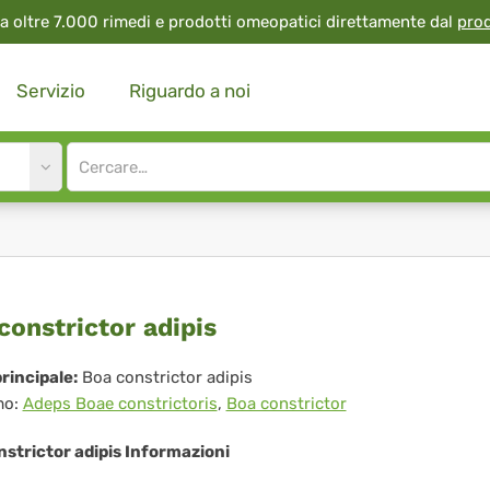
a oltre 7.000 rimedi e prodotti omeopatici direttamente dal
pro
Servizio
Riguardo a noi
Site
search
input
a
constrictor adipis
strictor
rincipale:
Boa constrictor adipis
mo:
Adeps Boae constrictoris
,
Boa constrictor
pis
strictor adipis Informazioni