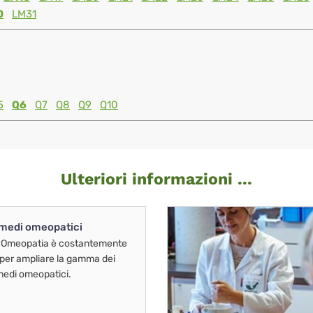
0
LM31
5
Q6
Q7
Q8
Q9
Q10
Ulteriori informazioni ...
imedi omeopatici
 Omeopatia è costantemente
 per ampliare la gamma dei
imedi omeopatici.