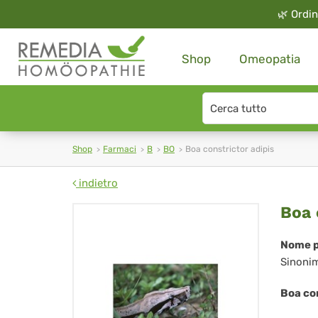
🌿
Ordin
Shop
Omeopatia
Search
type
Shop
Farmaci
B
BO
Boa constrictor adipis
indietro
Bo
Boa 
con
Nome p
Sinoni
adi
Boa con