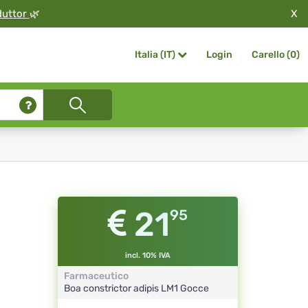
X
duttor
🌿
Login
Carello (
0
)
Italia (IT)
21
95
incl. 10% IVA
Farmaceutico
Boa constrictor adipis
LM1
Gocce