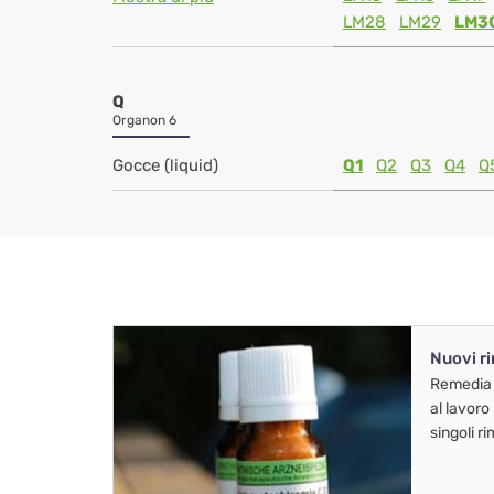
LM28
LM29
LM3
Q
Organon 6
Gocce (liquid)
Q1
Q2
Q3
Q4
Q
Nuovi r
Remedia
al lavoro
singoli r