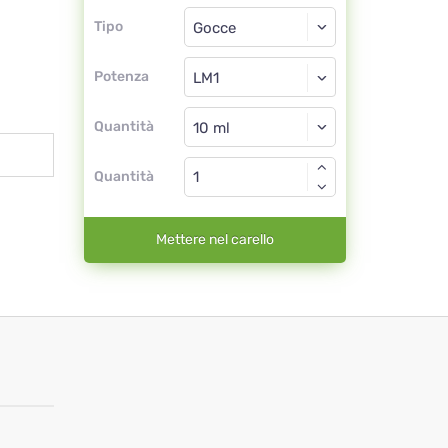
Tipo
Tipo
Gocce
Potenza
LM1
Gocce
Quantità
Quantità
Mettere nel carello