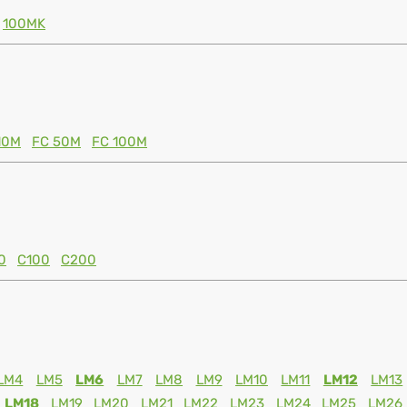
100MK
10M
FC 50M
FC 100M
0
C100
C200
LM4
LM5
LM6
LM7
LM8
LM9
LM10
LM11
LM12
LM13
LM18
LM19
LM20
LM21
LM22
LM23
LM24
LM25
LM26