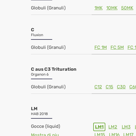
Globuli (Granuli)
1MK
10MK
50MK
C
Fluxion
Globuli (Granuli)
FC 1M
FC 5M
FC 
C aus C3 Trituration
Organon 6
Globuli (Granuli)
C12
C15
C30
C6
LM
HAB 2018
Gocce (liquid)
LM1
LM2
LM3
LM15
LM16
LM17
Mostra di piu