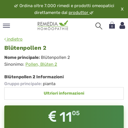
🌿
Ordina oltre 7.000 rimedi e prodotti omeopatici
X
direttamente dal
produttor
🌿
0
pand
indietro
ngua
Blütenpollen 2
pand
Blütenpollen
Nome principale:
Blütenpollen 2
op
Sinonimo:
Pollen, Blüten 2
2
pand
eopatia
Blütenpollen 2 Informazioni
pand
Gruppo principale
:
pianta
vizio
Ultriori informazioni
pand
guardo
11
05