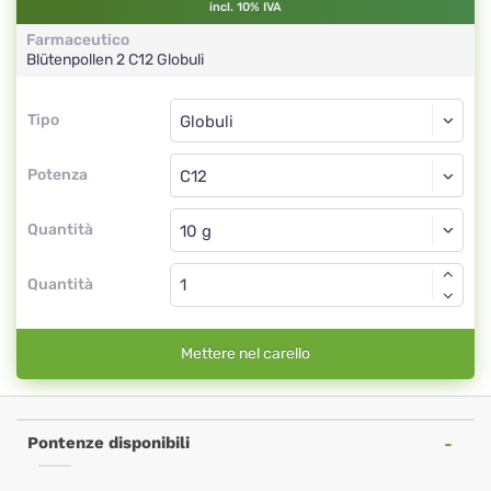
incl. 10% IVA
Farmaceutico
Blütenpollen 2
C12
Globuli
Tipo
Tipo
Globuli
Potenza
C12
Globuli
Quantità
Quantità
Mettere nel carello
Pontenze disponibili