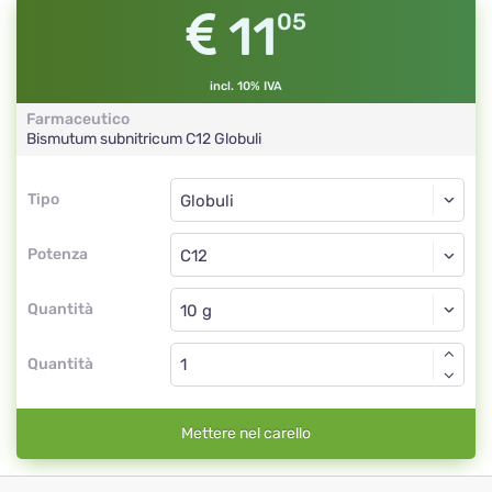
11
05
incl. 10% IVA
Farmaceutico
Bismutum subnitricum
C12
Globuli
Tipo
Tipo
Globuli
Potenza
C12
Globuli
Quantità
Quantità
Mettere nel carello