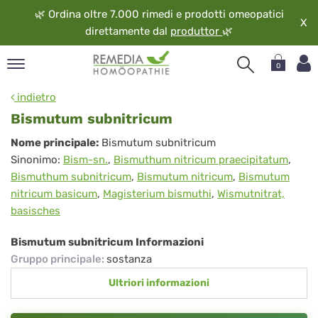
🌿
Ordina oltre 7.000 rimedi e prodotti omeopatici
X
direttamente dal
produttor
🌿
0
pand
indietro
ngua
Bismutum subnitricum
pand
Bismutum
Nome principale:
Bismutum subnitricum
op
Sinonimo:
Bism-sn.
,
Bismuthum nitricum praecipitatum
,
subnitricum
pand
Bismuthum subnitricum
,
Bismutum nitricum
,
Bismutum
eopatia
nitricum basicum
,
Magisterium bismuthi
,
Wismutnitrat,
pand
basisches
vizio
pand
Bismutum subnitricum Informazioni
guardo
Gruppo principale
:
sostanza
Ultriori informazioni