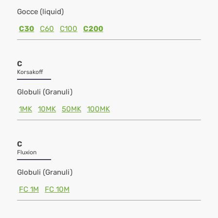
Gocce (liquid)
C30
C60
C100
C200
C
Korsakoff
Globuli (Granuli)
1MK
10MK
50MK
100MK
C
Fluxion
Globuli (Granuli)
FC 1M
FC 10M