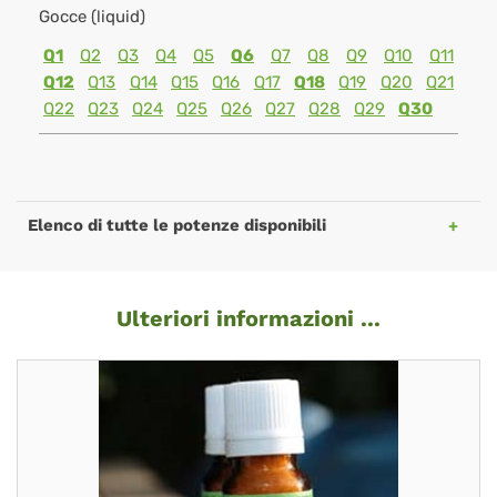
Gocce (liquid)
Q1
Q2
Q3
Q4
Q5
Q6
Q7
Q8
Q9
Q10
Q11
Q12
Q13
Q14
Q15
Q16
Q17
Q18
Q19
Q20
Q21
Q22
Q23
Q24
Q25
Q26
Q27
Q28
Q29
Q30
Elenco di tutte le potenze disponibili
Ulteriori informazioni ...