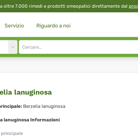
a oltre 7.000 rimedi e prodotti omeopatici direttamente dal
pro
Servizio
Riguardo a noi
Site
search
input
zelia
elia lanuginosa
uginosa
rincipale:
Berzelia lanuginosa
ia lanuginosa Informazioni
principale