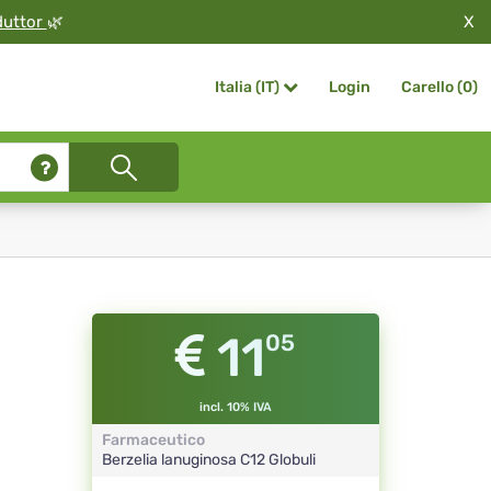
X
duttor
🌿
Login
Carello (
0
)
Italia (IT)
11
05
incl. 10% IVA
Farmaceutico
Berzelia lanuginosa
C12
Globuli