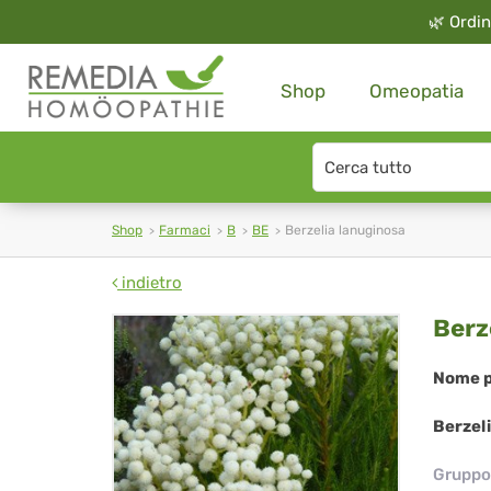
🌿
Ordin
Shop
Omeopatia
Search
type
Shop
Farmaci
B
BE
Berzelia lanuginosa
indietro
Ber
Berz
lan
Nome p
Berzel
Gruppo 