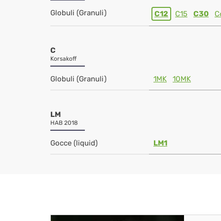
Globuli (Granuli)
C12
C15
C30
C
C
Korsakoff
Globuli (Granuli)
1MK
10MK
LM
HAB 2018
Gocce (liquid)
LM1