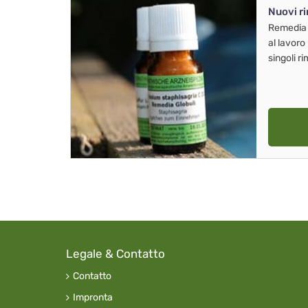
Nuovi r
Remedia
al lavoro
singoli r
Legale & Contatto
Contatto
Impronta