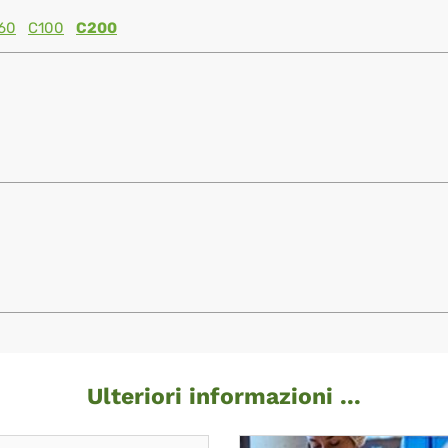
60
C100
C200
Ulteriori informazioni ...