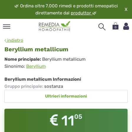
🌿
Ordina oltre 7.000 rimedi e prodotti omeopatici
X
direttamente dal
produttor
🌿
0
pand
indietro
ngua
Beryllium metallicum
pand
Beryllium
Nome principale:
Beryllium metallicum
op
Sinonimo:
Beryllium
metallicum
pand
eopatia
Beryllium metallicum Informazioni
pand
Gruppo principale
:
sostanza
vizio
Ultriori informazioni
pand
guardo
11
05