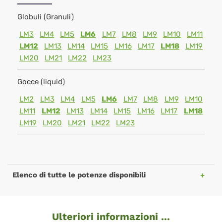
Globuli (Granuli)
LM3
LM4
LM5
LM6
LM7
LM8
LM9
LM10
LM11
LM12
LM13
LM14
LM15
LM16
LM17
LM18
LM19
LM20
LM21
LM22
LM23
Gocce (liquid)
LM2
LM3
LM4
LM5
LM6
LM7
LM8
LM9
LM10
LM11
LM12
LM13
LM14
LM15
LM16
LM17
LM18
LM19
LM20
LM21
LM22
LM23
Elenco di tutte le potenze disponibili
Ulteriori informazioni ...