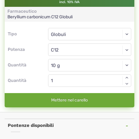
incl. 10% IVA
Farmaceutico
Beryllium carbonicum
C12
Globuli
Tipo
Tipo
Globuli
Potenza
C12
Globuli
Quantità
Quantità
Mettere nel carello
Pontenze disponibili