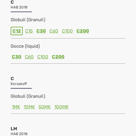
C
HAB 2018
Globuli (Granuli)
C12
C15
C30
C60
C100
C200
Gocce (liquid)
C30
C60
C100
C200
C
Korsakoff
Globuli (Granuli)
1MK
10MK
50MK
100MK
LM
HAB 2018