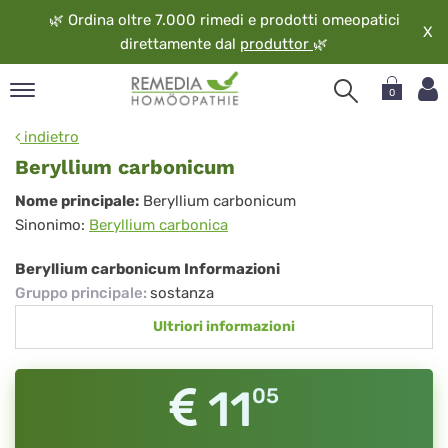
🌿
Ordina oltre 7.000 rimedi e prodotti omeopatici
X
direttamente dal
produttor
🌿
0
pand
indietro
ngua
Beryllium carbonicum
pand
Beryllium
Nome principale:
Beryllium carbonicum
op
Sinonimo:
Beryllium carbonica
carbonicum
pand
eopatia
Beryllium carbonicum Informazioni
pand
Gruppo principale
:
sostanza
vizio
Ultriori informazioni
pand
guardo
11
05