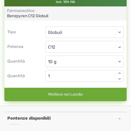
incl. 10% IVA
Farmaceutico
Benzpyren
C12
Globuli
Tipo
Tipo
Globuli
Potenza
C12
Globuli
Quantità
Quantità
Mettere nel carello
Pontenze disponibili