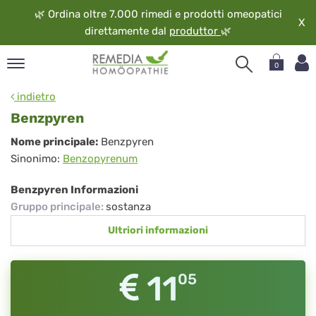
🌿
Ordina oltre 7.000 rimedi e prodotti omeopatici
X
direttamente dal
produttor
🌿
0
pand
indietro
ngua
Benzpyren
pand
Benzpyren
Nome principale:
Benzpyren
op
Sinonimo:
Benzopyrenum
pand
eopatia
Benzpyren Informazioni
pand
Gruppo principale
:
sostanza
vizio
Ultriori informazioni
pand
guardo
11
05