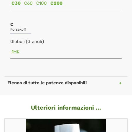
C30
C60
C100
C200
C
Korsakoff
Globuli (Granuli)
1MK
Elenco di tutte le potenze disponibili
Ulteriori informazioni ...