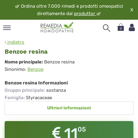
🌿
Ordina oltre 7.000 rimedi e prodotti omeopatici
X
direttamente dal
produttor
🌿
0
pand
indietro
ngua
Benzoe resina
pand
Benzoe
Nome principale:
Benzoe resina
op
Sinonimo:
Benzoe
resina
pand
eopatia
Benzoe resina Informazioni
pand
Gruppo principale
:
sostanza
vizio
Famiglia
:
Styracaceae
pand
Ultriori informazioni
guardo
11
05