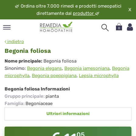
🌿
Ordina oltre 7.000 rimedi e prodotti omeopatici
X
direttamente dal
produttor
🌿
0
pand
indietro
ngua
Begonia foliosa
pand
Begonia
Nome principale:
Begonia foliosa
op
Sinonimo:
Begonia elegans
,
Begonia jamesoniana
,
Begonia
foliosa
pand
microphylla
,
Begonia poeppigiana
,
Lepsia microphylla
eopatia
pand
Begonia foliosa Informazioni
vizio
Gruppo principale
:
pianta
pand
Famiglia
:
Begoniaceae
guardo
Ultriori informazioni
05